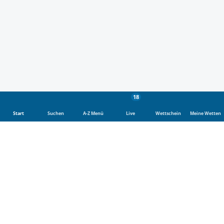
18
Start
Suchen
A-Z Menü
Live
Wettschein
Meine Wetten