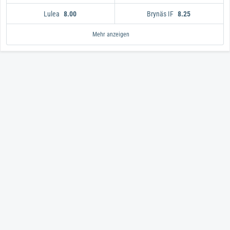
Lulea
Brynäs IF
8.00
8.25
Djurgarden
Linköping
Skelleftea
Färjestad
HV 71
Växjö
Lulea
14.00
41.00
8.00
34.00
6.50
41.00
5.00
Malmö Redhawks
Frölunda HC
Björklöven
Örebro HK
Timrå IK
Brynäs IF
Rogle
7.50
41.00
18.00
67.00
8.25
5.50
34.00
Mehr anzeigen