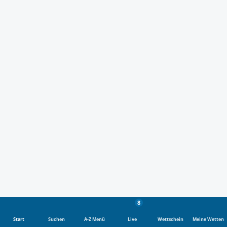
8
Start
Suchen
A-Z Menü
Live
Wettschein
Meine Wetten