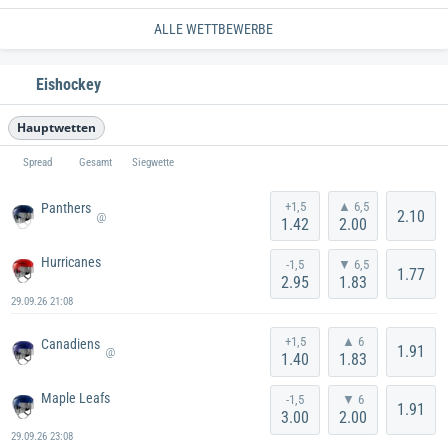
ALLE WETTBEWERBE
Eishockey
Hauptwetten
Spread
Gesamt
Siegwette
+1,5
▲ 6,5
Panthers
2.10
@
1.42
2.00
Hurricanes
-1,5
▼ 6,5
1.77
2.95
1.83
29.09.26 21:08
+1,5
▲ 6
Canadiens
1.91
@
1.40
1.83
Maple Leafs
-1,5
▼ 6
1.91
3.00
2.00
29.09.26 23:08