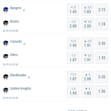
+1,5
▲ 5,5
Rangers
2.15
@
1.45
1.83
Bruins
-1,5
▼ 5,5
1.74
2.80
2.00
30.09.26 00:08
+1,5
▲ 6,5
Canucks
3.30
@
1.95
1.91
Oilers
-1,5
▼ 6,5
1.35
1.87
1.91
30.09.26 02:08
+1,5
▲ 6
Blackhawks
3.20
@
1.87
2.00
Golden Knights
-1,5
▼ 6
1.36
1.95
1.83
30.09.26 02:38