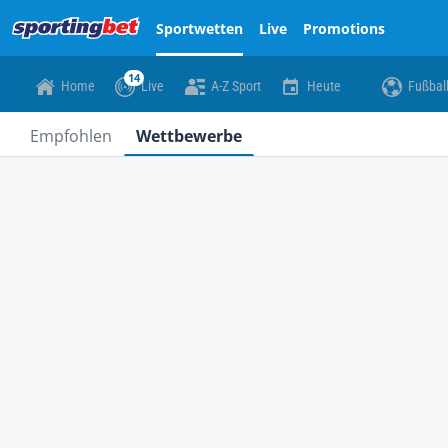
Sportwetten
Live
Promotions
14
Home
Live
A-Z Sport
Heute
Fußbal
Empfohlen
Wettbewerbe
Alle
Golf Wetten
Wettbewerbe
Welt
The Open Champion
A
6
l
SONNTAG - 18.07.27
l
R
The
e
1
y
W
Open
d
e
Championship
Alle Wetten
S
e
l
1
2027
o
r
t
18.07.27 15:00
l
C
U
h
u
Turniersieg
1
S
e
p
M
i