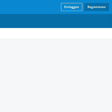
Einloggen
Registrieren
Medien
Wähle ein Event ...
Wähle
von der
Liste der
Live-
Events, um
einen Live-
Stream
anzusehen.