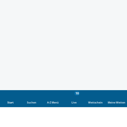
10
Start
Suchen
A-Z Menü
Live
Wettschein
Meine Wetten