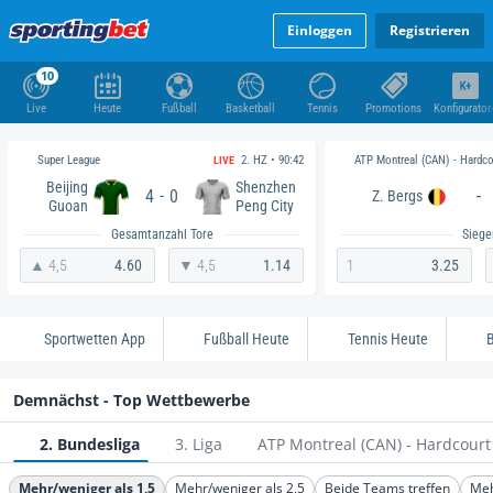
Einloggen
Registrieren
10
Live
Heute
Fußball
Basketball
Tennis
Promotions
Konfigurator
Super League
ATP Montreal (CAN) - Hardco
2. HZ • 90:42
LIVE
Beijing
Shenzhen
-
4
0
-
Z. Bergs
Guoan
Peng City
Gesamtanzahl Tore
Siege
▲ 4,5
4.60
▼ 4,5
1.14
1
3.25
Sportwetten App
Fußball Heute
Tennis Heute
B
Demnächst - Top Wettbewerbe
2. Bundesliga
3. Liga
ATP Montreal (CAN) - Hardcourt
Mehr/weniger als 1,5
Mehr/weniger als 2,5
Beide Teams treffen
Meh