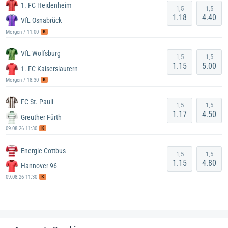
1. FC Heidenheim
1,5
1,5
1.18
4.40
VfL Osnabrück
K
Morgen / 11:00
VfL Wolfsburg
1,5
1,5
1.15
5.00
1. FC Kaiserslautern
K
Morgen / 18:30
FC St. Pauli
1,5
1,5
1.17
4.50
Greuther Fürth
K
09.08.26 11:30
Energie Cottbus
1,5
1,5
1.15
4.80
Hannover 96
K
09.08.26 11:30