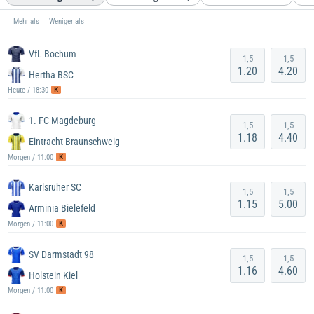
Mehr als
Weniger als
VfL Bochum
1,5
1,5
1.20
4.20
Hertha BSC
K
Heute / 18:30
1. FC Magdeburg
1,5
1,5
1.18
4.40
Eintracht Braunschweig
K
Morgen / 11:00
Karlsruher SC
1,5
1,5
1.15
5.00
Arminia Bielefeld
K
Morgen / 11:00
SV Darmstadt 98
1,5
1,5
1.16
4.60
Holstein Kiel
K
Morgen / 11:00