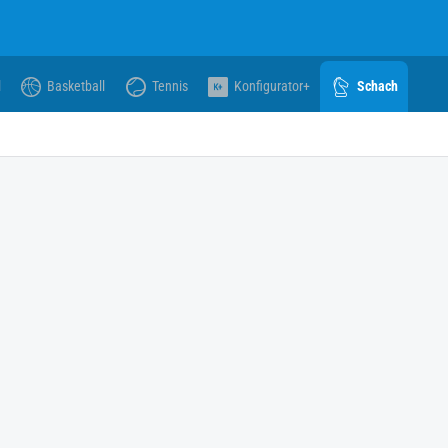
l
Basketball
Tennis
Konfigurator+
Schach