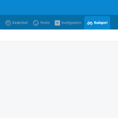
l
Basketball
Tennis
Konfigurator+
Radsport