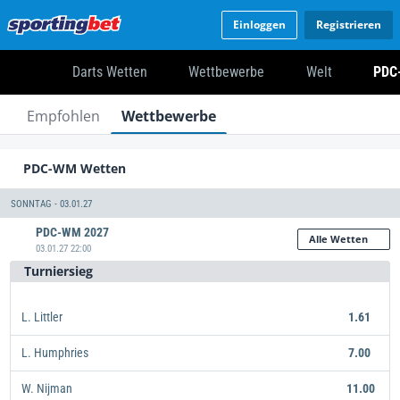
Einloggen
Registrieren
Darts Wetten
Wettbewerbe
Welt
PDC
Empfohlen
Wettbewerbe
PDC-WM Wetten
SONNTAG - 03.01.27
PDC-WM 2027
Alle Wetten
03.01.27 22:00
Turniersieg
L. Littler
1.61
L. Humphries
7.00
W. Nijman
11.00