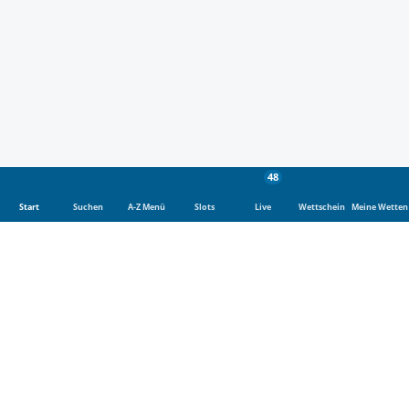
48
Start
Suchen
A-Z Menü
Slots
Live
Wettschein
Meine Wetten