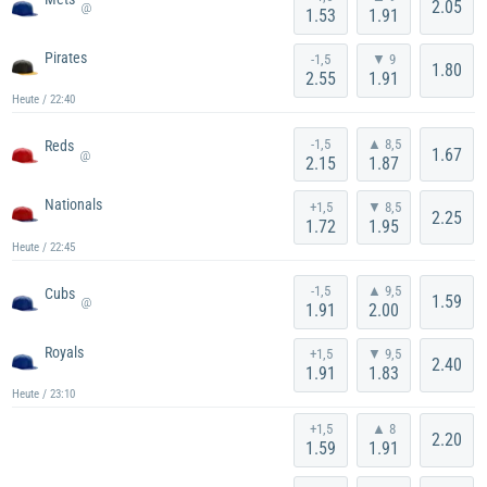
2.05
@
1.53
1.91
Pirates
-1,5
▼ 9
1.80
2.55
1.91
Heute / 22:40
-1,5
▲ 8,5
Reds
1.67
@
2.15
1.87
Nationals
+1,5
▼ 8,5
2.25
1.72
1.95
Heute / 22:45
-1,5
▲ 9,5
Cubs
1.59
@
1.91
2.00
Royals
+1,5
▼ 9,5
2.40
1.91
1.83
Heute / 23:10
+1,5
▲ 8
2.20
1.59
1.91