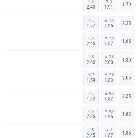
-1,5
▼ 8
1.70
2.40
1.91
+1,5
▲ 7,5
2.25
1.57
1.95
-1,5
▼ 7,5
1.65
2.45
1.87
-1,5
▲ 7,5
1.80
2.40
2.00
+1,5
▼ 7,5
2.05
1.59
1.83
+1,5
▲ 8,5
2.35
1.62
1.87
-1,5
▼ 8,5
1.62
2.35
1.95
-1,5
▲ 8
1.85
2.45
1.87