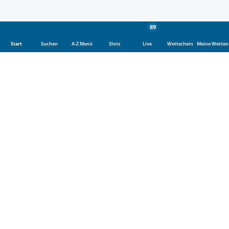
89
Start
Suchen
A-Z Menü
Slots
Live
Wettschein
Meine Wetten
Deutsch
English
Sport
Sportwetten
Live Wetten
Fußball
Promotions