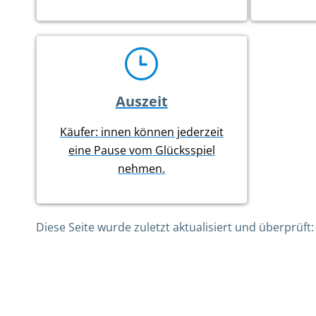
Auszeit
Käufer: innen können jederzeit
eine Pause vom Glücksspiel
nehmen.
Diese Seite wurde zuletzt aktualisiert und überprüft