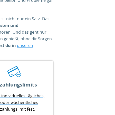
aß bleibt. Und Probleme gar
ist nicht nur ein Satz. Das
rsten und
ören. Und das geht nur,
en genießt, ohne dir Sorgen
st du in
unseren
nzahlungslimits
 individuelles tägliches,
oder wöchentliches
zahlungslimit fest.