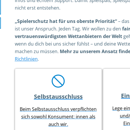
Infos und echtem Support. Damit Spielspaß, Spielsp
nicht erst entstehen.
„Spielerschutz hat für uns oberste Priorität“
– das 
ist unser Anspruch. Jeden Tag. Wir wollen zu den
fai
vertrauenswürdigsten Wettanbietern der Welt
geh
wenn du dich bei uns sicher fühlst – und deine Wett
machen zu müssen.
Mehr zu unserem Ansatz finde
Richtlinien
.
Ei
Selbstausschluss
Lege ein
Beim Selbstausschluss verpflichten
und/
sich sowohl Konsument: innen als
Ein
auch wir.