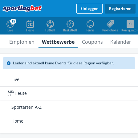
Einloggen
Registrieren
15
Live
Heute
Fußball
Basketball
Tennis
Promotions
Konfigurator
Empfohlen
Wettbewerbe
Coupons
Kalender
Leider sind aktuell keine Events für diese Region verfügbar.
Live
AUG.
Heute
06
Sportarten A-Z
Home