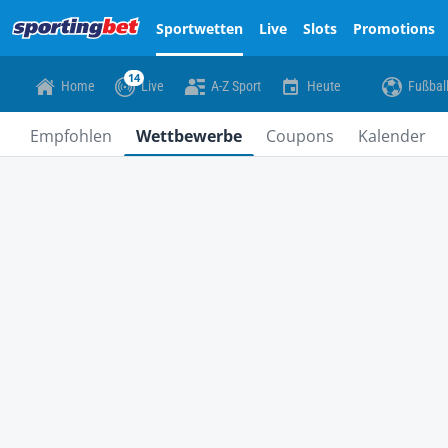
Sportwetten
Live
Slots
Promotions
14
Home
Live
A-Z Sport
Heute
Fußbal
Empfohlen
Wettbewerbe
Coupons
Kalender
Alle
Länder
Leider
sind
Welt
aktuell
keine
Events für
A
1
diese
l
Region
l
W
verfügbar.
e
1
M
W
2
e
Europa
0
L
l
3
i
t
0
v
A
H
e
42
AUG.
l
e
06
l
u