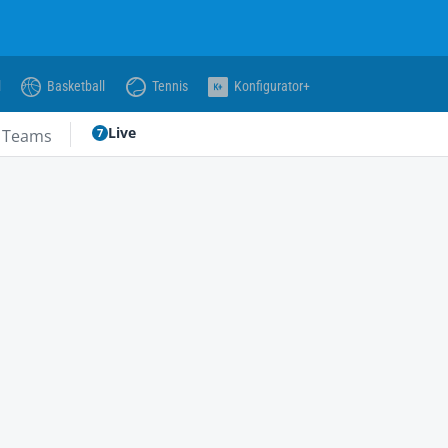
l
Basketball
Tennis
Konfigurator+
Live
7
Teams