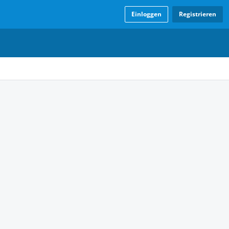
Einloggen
Registrieren
Medien
Wähle ein Event ...
Wähle
von der
Liste der
Live-
Events, um
einen Live-
Stream
anzusehen.