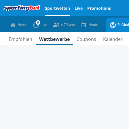
Sportwetten
Live
Promotions
9
Home
Live
A-Z Sport
Heute
Fußbal
Empfohlen
Wettbewerbe
Coupons
Kalender
Alle
Fußball Wetten
Länder
Welt
Supercup Wetten
A
1
l
Spiele
Konfigurat
1
l
W
e
1
Mehr/weniger als 1,5
M
W
2
e
Europa
0
SAMSTAG - 22.08.26
Mehr als
Weniger als
l
3
t
0
A
17
l
l