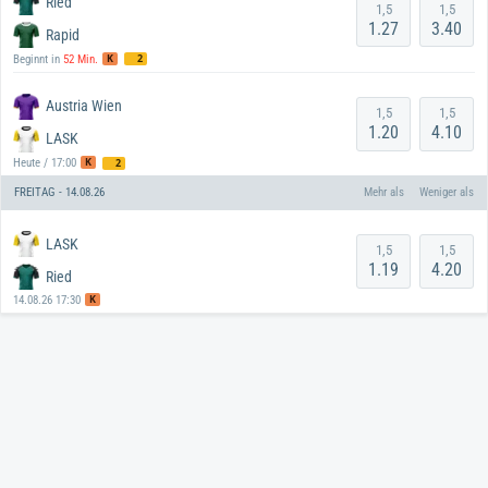
Ried
1,5
1,5
1.27
3.40
Rapid
K
2
Beginnt in
52 Min.
Austria Wien
1,5
1,5
1.20
4.10
LASK
K
2
Heute / 17:00
FREITAG - 14.08.26
Mehr als
Weniger als
LASK
1,5
1,5
1.19
4.20
Ried
K
14.08.26 17:30