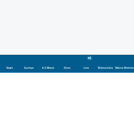
45
Start
Suchen
A-Z Menü
Slots
Live
Wettschein
Meine Wetten